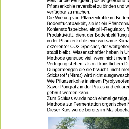
Maß für die Fähigkeit, positiv geladene 
Pflanzenkohle reversibel zu binden und 
verfügbar zu machen. 
Die Wirkung von Pflanzenkohle im Boden i
Bodenfruchtbarkeit, sie ist ein Pflanzenn
Kohlenstoffspeicher, ein pH-Regulator, 
Produktivität, dient der Bodenbelüftung 
in der Pflanzenkohle eine wirksame Klima
exzellenter CO2-Speicher, der weitgehe
stabil bleibt. Wissenschaftler haben in
Methode genauso viel, wenn nicht mehr N
Verfügung stehen, als mit künstlichem D
Düngermengen die sie braucht, nicht mehr
Stickstoff (Nitrat) wird nicht ausgewasc
Wie Pflanzenkohle in einem Pyrolyseofen
Xaver Pongratz in der Praxis und erklären
gebaut werden kann. 
Zum Schluss wurde noch einmal gezeigt
Methode zur Fermentation organischen Mat
Dieser Kurs wurde bereits im Mai abgeha