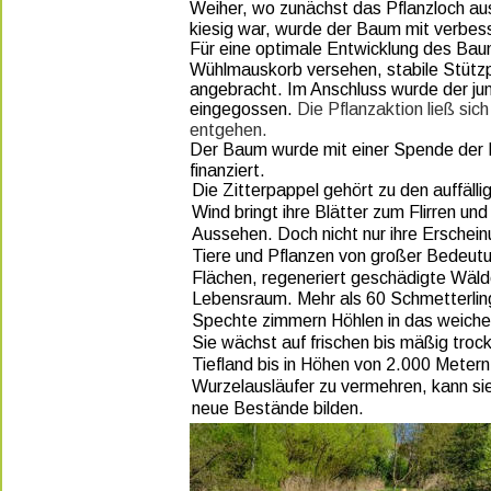
Weiher, wo zunächst das Pflanzloch a
kiesig war, wurde der Baum mit verbess
Für eine optimale Entwicklung des Bau
Wühlmauskorb versehen, stabile Stützpf
angebracht. Im Anschluss wurde der j
eingegossen. 
Die Pflanzaktion ließ sic
entgehen. 
Der Baum wurde mit einer Spende der F
finanziert.
Die Zitterpappel gehört zu den auffäll
Wind bringt ihre Blätter zum Flirren und
Aussehen. Doch nicht nur ihre Erscheinu
Tiere und Pflanzen von großer Bedeutun
Flächen, regeneriert geschädigte Wälde
Lebensraum. Mehr als 60 Schmetterlings
Spechte zimmern Höhlen in das weiche H
Sie wächst auf frischen bis mäßig tro
Tiefland bis in Höhen von 2.000 Metern 
Wurzelausläufer zu vermehren, kann si
neue Bestände bilden.  