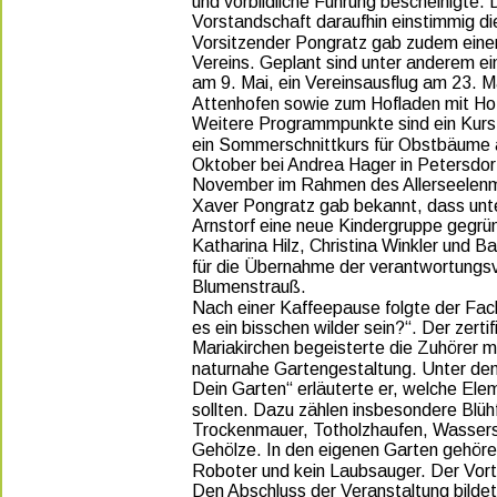
und vorbildliche Führung bescheinigte. 
Vorstandschaft daraufhin einstimmig di
Vorsitzender Pongratz gab zudem eine
Vereins. Geplant sind unter anderem ei
am 9. Mai, ein Vereinsausflug am 23. M
Attenhofen sowie zum Hofladen mit Hof
Weitere Programmpunkte sind ein Kurs 
ein Sommerschnittkurs für Obstbäume 
Oktober bei Andrea Hager in Petersdorf
November im Rahmen des Allerseelenm
Xaver Pongratz gab bekannt, dass unt
Arnstorf eine neue Kindergruppe gegrün
Katharina Hilz, Christina Winkler und Ba
für die Übernahme der verantwortungsv
Blumenstrauß. 
Nach einer Kaffeepause folgte der Fac
es ein bisschen wilder sein?“. Der zerti
Mariakirchen begeisterte die Zuhörer mi
naturnahe Gartengestaltung. Unter dem
Dein Garten“ erläuterte er, welche Ele
sollten. Dazu zählen insbesondere Blüh
Trockenmauer, Totholzhaufen, Wassers
Gehölze. In den eigenen Garten gehören
Roboter und kein Laubsauger. Der Vor
Den Abschluss der Veranstaltung bildete