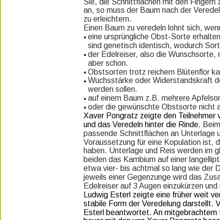
Sie, die Schnittflächen mit den Fingern
an, so muss der Baum nach der Verede
zu erleichtern.
Einen Baum zu veredeln lohnt sich, wen
eine ursprüngliche Obst-Sorte erhalten
sind genetisch identisch, wodurch Sor
der Edelreiser, also die Wunschsorte,
aber schon.
Obstsorten trotz reichem Blütenflor k
Wuchsstärke oder Widerstandskraft d
werden sollen.
auf einem Baum z.B. mehrere Apfelso
oder die gewünschte Obstsorte nicht a
Xaver Pongratz zeigte den Teilnehmer 
und das Veredeln hinter die Rinde. 
Beim
passende Schnittflächen an Unterlage 
Voraussetzung für eine Kopulation ist,
haben. Unterlage und Reis werden im gl
beiden das Kambium auf einer langelliptis
etwa vier- bis achtmal so lang wie der 
jeweils einer Gegenzunge wird das Zus
Edelreiser auf 3 Augen einzukürzen un
Ludwig Esterl zeigte eine früher weit v
stabile Form der Veredelung darstellt.
Esterl beantwortet. An mitgebrachtem M