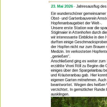
23. Mai 2026
 - 
Jahresausflug des
Ein wunderschöner gemeinsamer T
Obst- und Gartenbauverein Arnstor
Hopfenanbaugebiet der Welt-. 
Unsere erste Station war die spa
Stiglmaier in Attenhofen durch die
wir interessante Einblicke in den
durften einige Geschmacksproben 
der Hopfen nicht nur zum Brauen 
Medizin. Im verkosteten Hopfentee
„genießen“. 
Anschließend ging es weiter zum 
erzählte Vroni Röll zu Beginn die
einiges über den Spargelanbau b
und Kräuteranbau gab. Hier konnte
eigenen Garten mitnehmen. Auch v
beantwortet. Wegen des heißen W
verzichtet. In gemütlicher Runde 
ausklingen. 