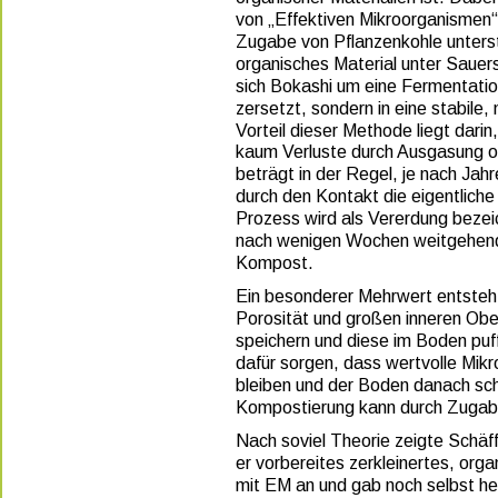
von „Effektiven Mikroorganismen“ 
Zugabe von Pflanzenkohle unterst
organisches Material unter Sauers
sich Bokashi um eine Fermentation
zersetzt, sondern in eine stabile, 
Vorteil dieser Methode liegt dari
kaum Verluste durch Ausgasung 
beträgt in der Regel, je nach Jah
durch den Kontakt die eigentlich
Prozess wird als Vererdung bezeic
nach wenigen Wochen weitgehend im
Kompost.  
Ein besonderer Mehrwert entsteht
Porosität und großen inneren Obe
speichern und diese im Boden puff
dafür sorgen, dass wertvolle Mik
bleiben und der Boden danach schn
Kompostierung kann durch Zugabe
Nach soviel Theorie zeigte Schäffl
er vorbereites zerkleinertes, org
mit EM an und gab noch selbst her