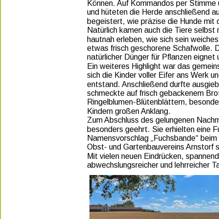
Können. Auf Kommandos per Stimme und
und hüteten die Herde anschließend au
begeistert, wie präzise die Hunde mi
Natürlich kamen auch die Tiere selbst n
hautnah erleben, wie sich sein weiches 
etwas frisch geschorene Schafwolle. Da
natürlicher Dünger für Pflanzen eignet
Ein weiteres Highlight war das gemei
sich die Kinder voller Eifer ans Werk u
entstand. Anschließend durfte ausgieb
schmeckte auf frisch gebackenem Brot,
Ringelblumen-Blütenblättern, besonders
Kindern großen Anklang. 
Zum Abschluss des gelungenen Nachmi
besonders geehrt. Sie erhielten eine F
Namensvorschlag „Fuchsbande“ beim
Obst- und Gartenbauvereins Arnstorf 
Mit vielen neuen Eindrücken, spannend
abwechslungsreicher und lehrreicher T